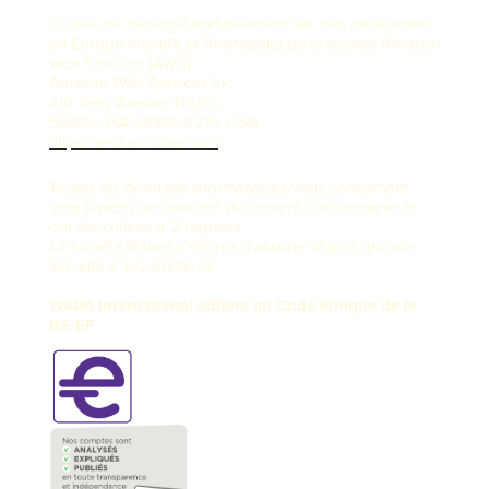
Ce site est hébergé exclusivement sur des datacenters
en Europe (Irlande et Allemagne) de la société Amazon
Web Services (AWS):
Amazon Web Services Inc.
410 Terry Avenue North,
Seattle, WA 98109-5210, USA
https://aws.amazon.com
Toutes les données informatiques vous concernant
sont traitées de manière strictement confidentielle et
ont été chiffrés à 2 reprises.
La société iRaiser s'efforce d'assurer la plus grande
sécurité à ses solutions.
WAPA International adhère au Code éthique de le
RE-EF